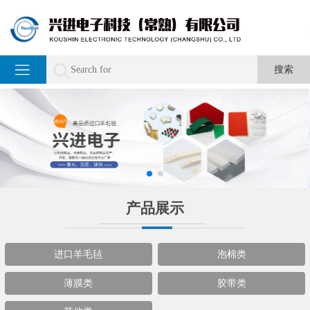
产品展示
进口羊毛毡
泡棉类
薄膜类
胶带类