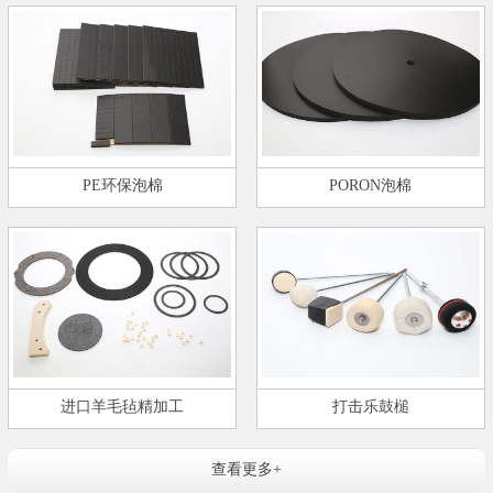
PE环保泡棉
PORON泡棉
进口羊毛毡精加工
打击乐鼓槌
查看更多+