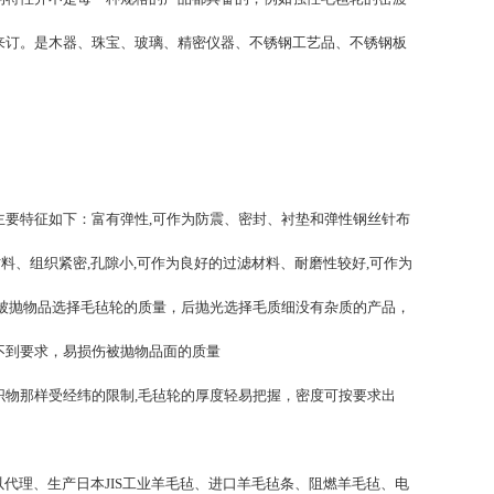
来订。是木器、珠宝、玻璃、精密仪器、不锈钢工艺品、不锈钢板
要特征如下：富有弹性,可作为防震、密封、衬垫和弹性钢丝针布
料、组织紧密,孔隙小,可作为良好的过滤材料、耐磨性较好,可作为
按被抛物品选择毛毡轮的质量，后抛光选择毛质细没有杂质的产品，
不到要求，易损伤被抛物品面的质量
物那样受经纬的限制,毛毡轮的厚度轻易把握，密度可按要求出
代理、生产日本JIS工业羊毛毡、进口羊毛毡条、阻燃羊毛毡、电