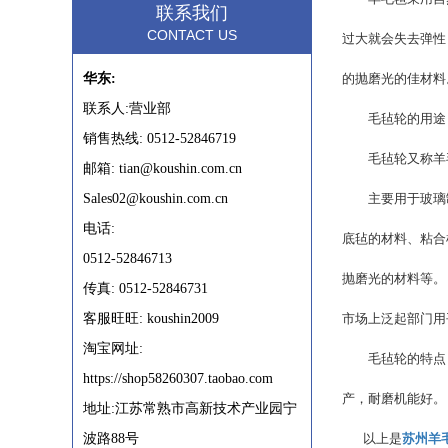
联系我们
CONTACT US
过大就会失去弹性
华东:
的抛磨光的佳材料
联系人:营业部
毛毡轮的用途
销售热线: 0512-52846719
毛毡轮又称羊毛
邮箱: tian@koushin.com.cn
Sales02@koushin.com.cn
主要用于玻璃制品
电话:
底毡的材料、粘合
0512-52846713
抛磨光的材料等。
传真: 0512-52846731
客服旺旺: koushin2009
市场上泛起部门用
淘宝网址:
毛毡轮的特点：毛
https://shop58260307.taobao.com
产，耐磨机能好。
地址:江苏常熟市高新技术产业园宁
波路88号
以上是
苏州羊