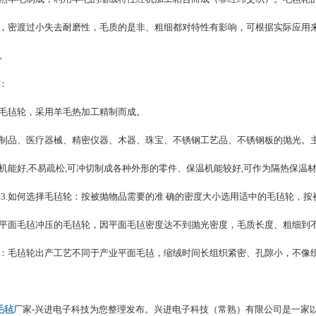
，密渡过小失去耐磨性，毛质的是非、粗细都对特性有影响，可根据实际应用
。
：
毡轮，采用羊毛热加工精制而成。
、医疗器械、精密仪器、木器、珠宝、不锈钢工艺品、不锈钢板的抛光。主
机能好,不易疏松,可冲切制成各种外形的零件、保温机能较好,可作为隔热保温材
 3.如何选择毛毡轮：按被抛物品需要的准 确的密度大小选用适中的毛毡轮，
平面毛毡冲压的毛毡轮，因平面毛毡密度达不到抛光密度，毛质长度、粗细到
毡轮出产工艺不同于产业平面毛毡，缩绒时间长组织紧密、孔隙小，不像织
毛毡
厂家-兴进电子科技为您整理发布。兴进电子科技（常熟）有限公司是一家以