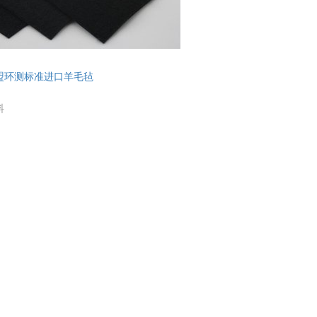
盟环测标准进口羊毛毡
料