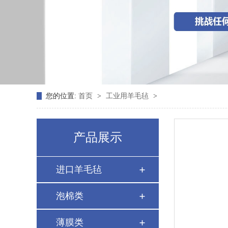
您的位置:
首页
>
工业用羊毛毡
>
产品展示
进口羊毛毡
泡棉类
薄膜类